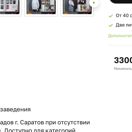
От 40 
Две ли
Дополнител
330
Минимальн
 заведения
дов г. Саратов при отсутствии
е. Доступно для категорий