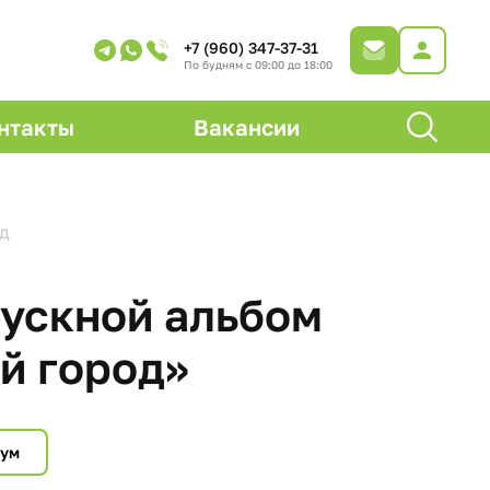
+7 (960) 347-37-31
По будням с 09:00 до 18:00
нтакты
Вакансии
д
ускной альбом
й город»
мум