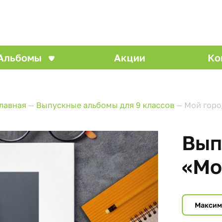
Альбомы
Акции
Ко
лавная
—
Выпускные альбомы для 9 классов
—
Мой горо
Вып
«Мо
Макси