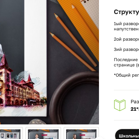
Структу
1ый развор
напутствен
2ой развор
3ий развор
Последние 
странице (в
*Общий реп
Ра
21*
Школьны