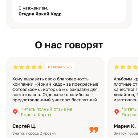
С уважением,
Студия Яркий Кадр
О нас говорят
07 июля 2025
Хочу выразить свою благодарность
Альбомы кр
компании «Яркий кадр» за прекрасные
плотные ст
фотоальбомы, которые мы заказали для
качество! 
всего класса. Отдельное спасибо за
дизайнов, 
предоставленный учителю бесплатный
изготовлен
экземпляр — это очень приятно и
различные
Читать полный отзыв на
Читать
подчёркивает значимость события.
оформлени
Яндекс.Карты
Яндекс
Качество альбомов на высшем уровне:
добавить 
плотная бумага, красивый дизайн….
смотреть ч
Сергей Ц.
Мария К.
видео с де
Небольшо
Знаток города 2 уровня
Знаток город