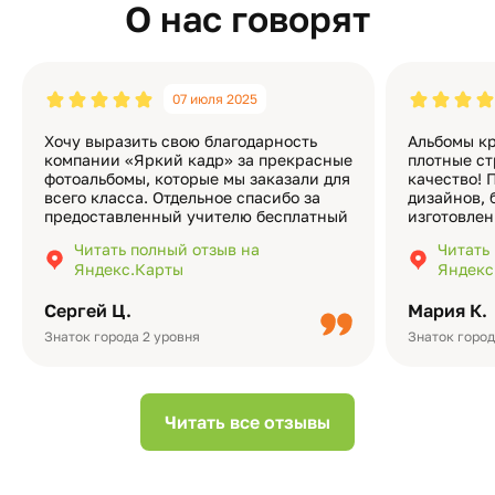
О нас говорят
07 июля 2025
Хочу выразить свою благодарность
Альбомы кр
компании «Яркий кадр» за прекрасные
плотные ст
фотоальбомы, которые мы заказали для
качество! 
всего класса. Отдельное спасибо за
дизайнов, 
предоставленный учителю бесплатный
изготовлен
экземпляр — это очень приятно и
различные
Читать полный отзыв на
Читать
подчёркивает значимость события.
оформлени
Яндекс.Карты
Яндекс
Качество альбомов на высшем уровне:
добавить 
плотная бумага, красивый дизайн….
смотреть ч
Сергей Ц.
Мария К.
видео с де
Небольшо
Знаток города 2 уровня
Знаток город
Читать все отзывы